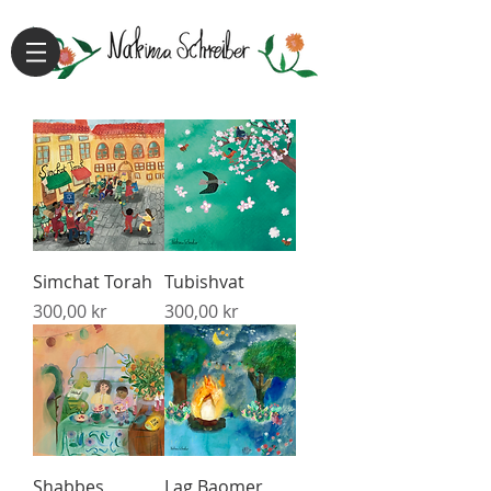
Simchat Torah
Tubishvat
Pris
Pris
300,00 kr
300,00 kr
Shabbes
Lag Baomer