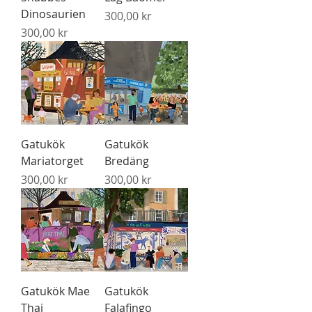
Dinosaurien
Pris
300,00 kr
Pris
300,00 kr
Gatukök
Gatukök
Mariatorget
Bredäng
Pris
Pris
300,00 kr
300,00 kr
Gatukök Mae
Gatukök
Thai
Falafingo