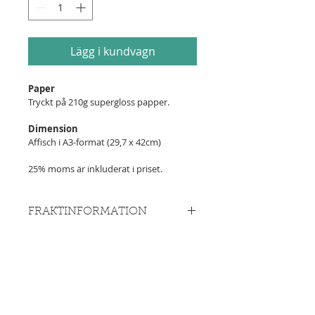
Lägg i kundvagn
Paper
Tryckt på 210g supergloss papper.
Dimension 
Affisch i A3-format (29,7 x 42cm)
25% moms är inkluderat i priset.
FRAKTINFORMATION
Inrikesfrakt ingår.
Signeras och skickas i stabilt 
papprör med lock.
© Nakima Ackerhans Schreiber 2020